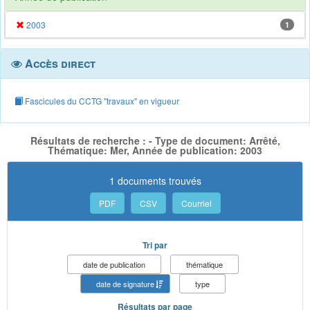
2003
1
Accès direct
Fascicules du CCTG "travaux" en vigueur
Résultats de recherche : - Type de document: Arrêté,
Thématique: Mer, Année de publication: 2003
1 documents trouvés
PDF
CSV
Courriel
Tri par
date de publication
thématique
date de signature
type
Résultats par page