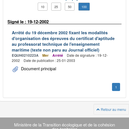
10
25
50
100
Signé le : 19-12-2002
Arrêté du 19 décembre 2002 fixant les modalités
d'organisation des épreuves du certificat d'aptitude
au professorat technique de l'enseignement
maritime (texte non paru au Journal officiel)
EQUH0210223A
Mer
Arrêté
Date de signature : 19-12-
2002
Date de publication : 25-01-2003
Document principal
1
Retour au menu
Navigation
transverse
Ministère de la Transition écologique et de la cohésion
des territoires