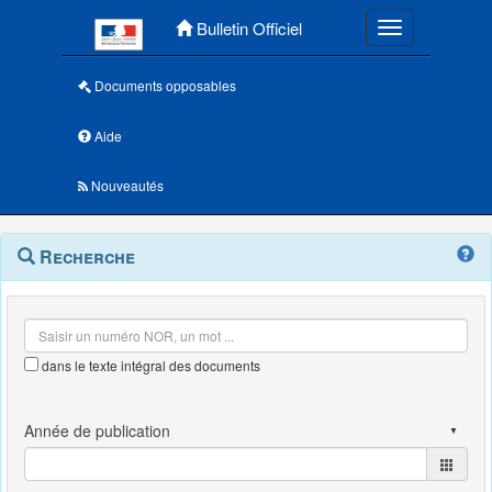
Menu principal
Bulletin Officiel
Toggle navigatio
Documents opposables
Aide
Nouveautés
Navigation
Menu
Recherche
contextuel
et
outils
annexes
dans le texte intégral des documents