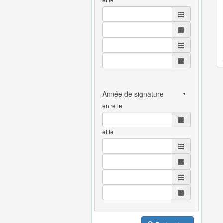
entre le
et le