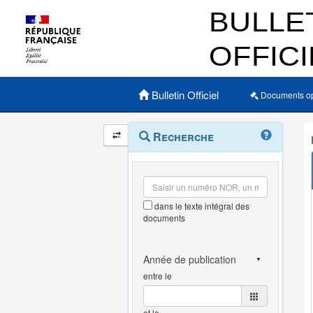
Menu principal
Bulletin Officiel
Documents o
Navigation
Menu
Recherche
contextuel
et
outils
annexes
dans le texte intégral des
documents
entre le
et le