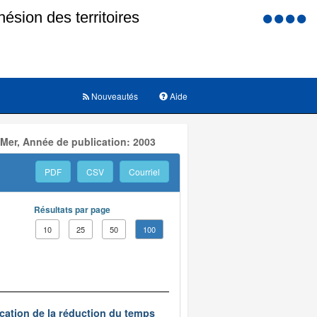
Menu
d'accessi
Nouveautés
Aide
 Mer, Année de publication: 2003
PDF
CSV
Courriel
Résultats par page
10
25
50
100
ication de la réduction du temps