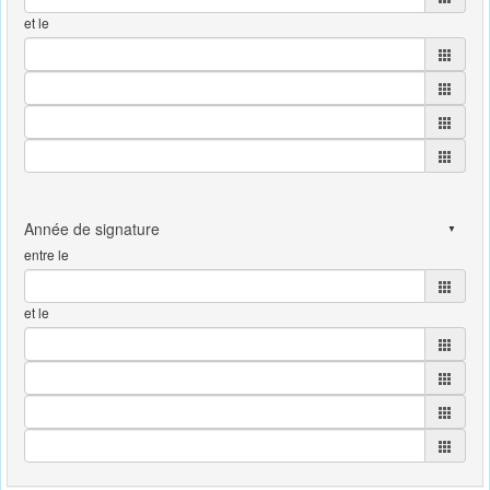
et le
entre le
et le