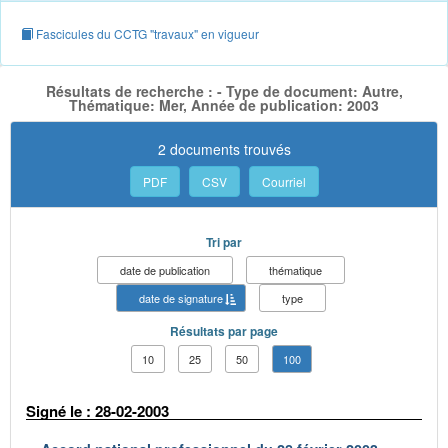
Fascicules du CCTG "travaux" en vigueur
Résultats de recherche : - Type de document: Autre,
Thématique: Mer, Année de publication: 2003
2 documents trouvés
PDF
CSV
Courriel
Tri par
date de publication
thématique
date de signature
type
Résultats par page
10
25
50
100
Signé le : 28-02-2003