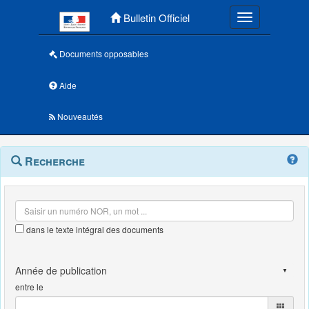
Menu principal
Bulletin Officiel
Toggle navigatio
Documents opposables
Aide
Nouveautés
Navigation
Menu
Recherche
contextuel
et
outils
annexes
dans le texte intégral des documents
entre le