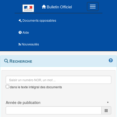
Menu principal
Bulletin Officiel
Toggle navigatio
Documents opposables
Aide
Nouveautés
Navigation
Menu
Recherche
contextuel
et
outils
annexes
dans le texte intégral des documents