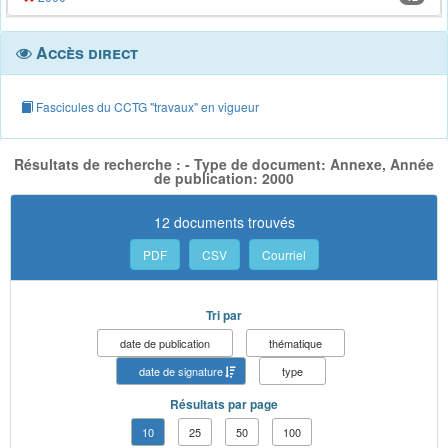
Accès direct
Fascicules du CCTG "travaux" en vigueur
Résultats de recherche : - Type de document: Annexe, Année
de publication: 2000
12 documents trouvés
PDF
CSV
Courriel
Tri par
date de publication
thématique
date de signature
type
Résultats par page
10
25
50
100