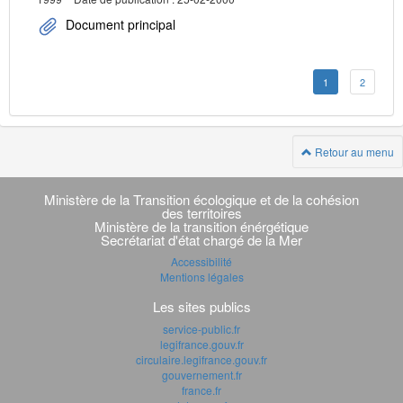
Document principal
1
2
Retour au menu
Navigation
transverse
Ministère de la Transition écologique et de la cohésion
des territoires
Ministère de la transition énérgétique
Secrétariat d'état chargé de la Mer
Accessibilité
Mentions légales
Les sites publics
service-public.fr
legifrance.gouv.fr
circulaire.legifrance.gouv.fr
gouvernement.fr
france.fr