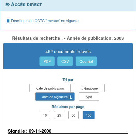
Accès direct
Fascicules du CCTG "travaux" en vigueur
Résultats de recherche : - Année de publication: 2003
452 documents trouvés
PDF
CSV
Courriel
Tri par
date de publication
thématique
date de signature
type
Résultats par page
10
25
50
100
Signé le : 09-11-2000