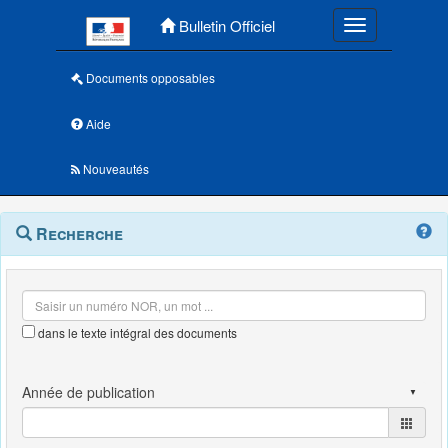
Menu principal
Bulletin Officiel
Toggle navigatio
Documents opposables
Aide
Nouveautés
Navigation
Menu
Recherche
contextuel
et
outils
annexes
dans le texte intégral des documents