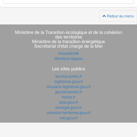
Retour au menu
Navigation
transverse
Ministère de la Transition écologique et de la cohésion
des territoires
Ministère de la transition énérgétique
Secrétariat d'état chargé de la Mer
Accessibilité
Mentions légales
Les sites publics
service-public.fr
legifrance.gouv.fr
circulaire.legifrance.gouv.fr
gouvernement.fr
france.fr
data.gouv.fr
ecologie.gouv.fr
cohesion-territoires.gouv.fr
mer.gouv.fr