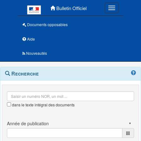
Menu principal
Bulletin Officiel
Toggle navigatio
Documents opposables
Aide
Nouveautés
Navigation
Menu
Recherche
contextuel
et
outils
annexes
dans le texte intégral des documents