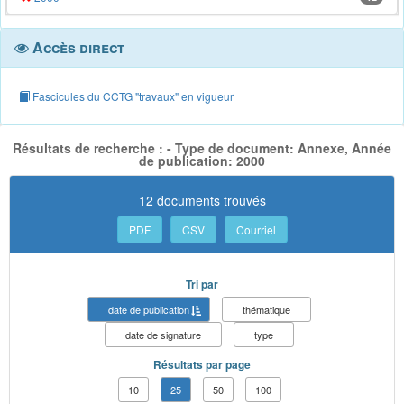
Accès direct
Fascicules du CCTG "travaux" en vigueur
Résultats de recherche : - Type de document: Annexe, Année
de publication: 2000
12 documents trouvés
PDF
CSV
Courriel
Tri par
date de publication
thématique
date de signature
type
Résultats par page
10
25
50
100