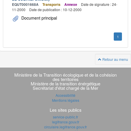
EQUT0001668A
Transports
Annexe
Date de signature : 24-
11-2000
Date de publication : 10-12-2000
Document principal
1
Retour au menu
Navigation
transverse
Ministère de la Transition écologique et de la cohésion
des territoires
Ministère de la transition énérgétique
Secrétariat d'état chargé de la Mer
Accessibilité
Mentions légales
Les sites publics
service-public.fr
legifrance.gouv.fr
circulaire.legifrance.gouv.fr