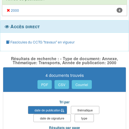
2000
4
Accès direct
Fascicules du CCTG "travaux" en vigueur
Résultats de recherche : - Type de document: Annexe,
Thématique: Transports, Année de publication: 2000
4 documents trouvés
PDF
CSV
Courriel
Tri par
date de publication
thématique
date de signature
type
Résultats par page