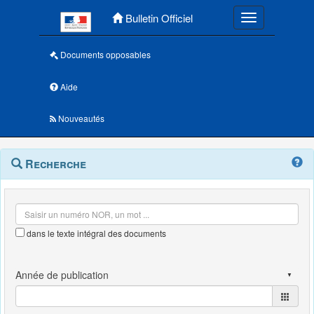
Menu principal
Bulletin Officiel
Toggle navigatio
Documents opposables
Aide
Nouveautés
Navigation
Menu
Recherche
contextuel
et
outils
annexes
dans le texte intégral des documents