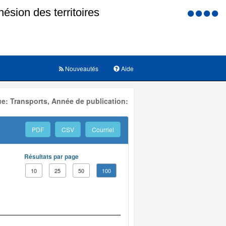
Menu
d'accessi
Nouveautés
Aide
e: Transports, Année de publication:
PDF
CSV
Courriel
Résultats par page
10
25
50
100