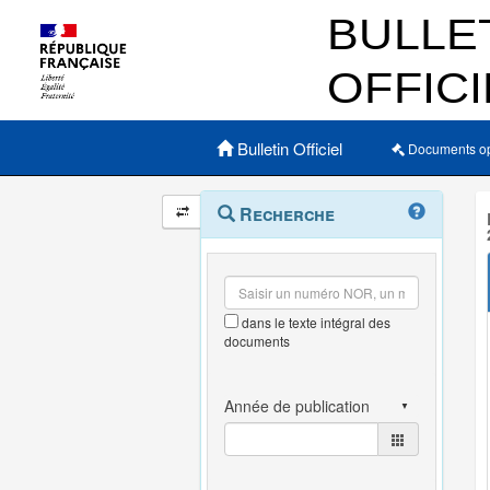
Menu principal
Bulletin Officiel
Documents o
Navigation
Menu
Recherche
contextuel
et
outils
annexes
dans le texte intégral des
documents