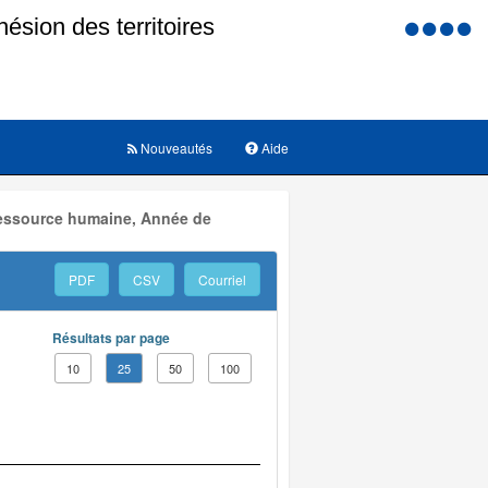
Menu
d'accessi
Nouveautés
Aide
 Ressource humaine, Année de
PDF
CSV
Courriel
Résultats par page
10
25
50
100