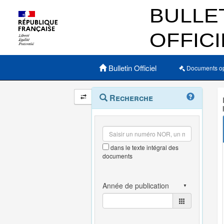
Menu principal
Bulletin Officiel
Documents o
Navigation
Menu
Recherche
contextuel
et
outils
annexes
dans le texte intégral des
documents