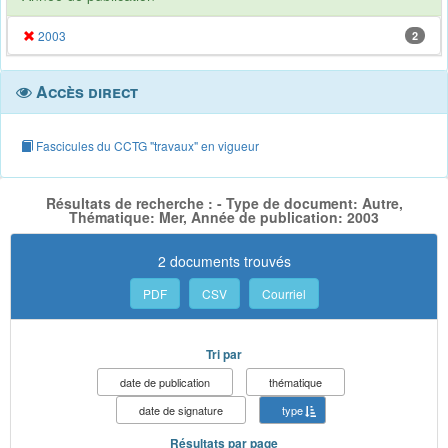
2003
2
Accès direct
Fascicules du CCTG "travaux" en vigueur
Résultats de recherche : - Type de document: Autre,
Thématique: Mer, Année de publication: 2003
2 documents trouvés
PDF
CSV
Courriel
Tri par
date de publication
thématique
date de signature
type
Résultats par page