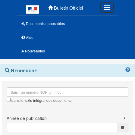
Menu principal
Bulletin Officiel
Toggle navigatio
Documents opposables
Aide
Nouveautés
Navigation
Menu
Recherche
contextuel
et
outils
annexes
dans le texte intégral des documents