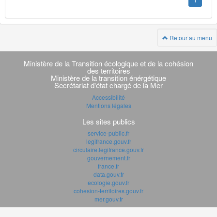
1
Retour au menu
Navigation
transverse
Ministère de la Transition écologique et de la cohésion
des territoires
Ministère de la transition énérgétique
Secrétariat d'état chargé de la Mer
Accessibilité
Mentions légales
Les sites publics
service-public.fr
legifrance.gouv.fr
circulaire.legifrance.gouv.fr
gouvernement.fr
france.fr
data.gouv.fr
ecologie.gouv.fr
cohesion-territoires.gouv.fr
mer.gouv.fr