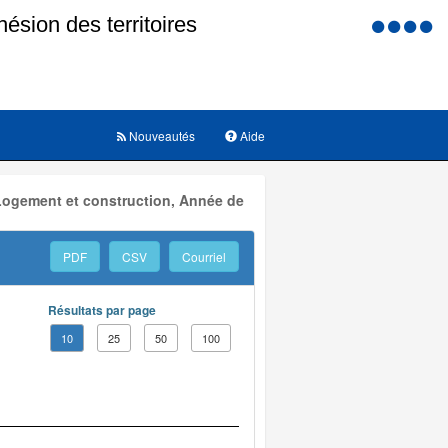
Menu
d'accessi
Nouveautés
Aide
 Logement et construction, Année de
PDF
CSV
Courriel
Résultats par page
10
25
50
100