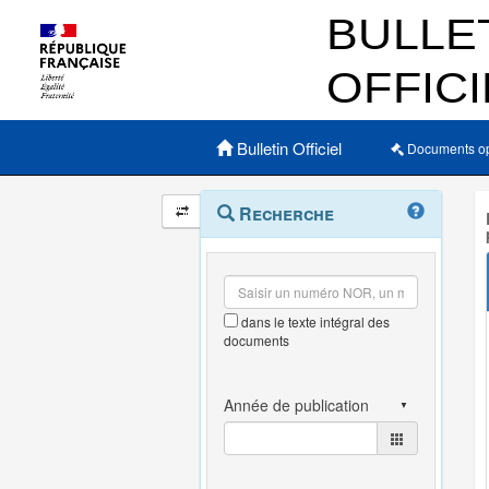
Menu principal
Bulletin Officiel
Documents o
Navigation
Menu
Recherche
contextuel
et
outils
annexes
dans le texte intégral des
documents