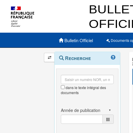
Menu principal
Bulletin Officiel
Documents o
Navigation
Menu
Recherche
contextuel
et
outils
annexes
dans le texte intégral des
documents