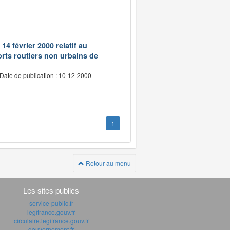
14 février 2000 relatif au
rts routiers non urbains de
Date de publication : 10-12-2000
1
Retour au menu
Les sites publics
service-public.fr
legifrance.gouv.fr
circulaire.legifrance.gouv.fr
gouvernement.fr