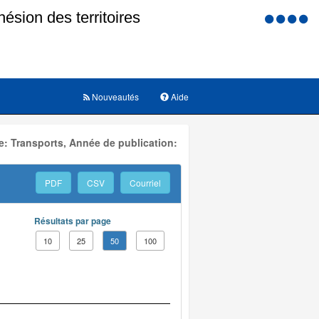
Menu
d'accessi
Nouveautés
Aide
: Transports, Année de publication:
PDF
CSV
Courriel
Résultats par page
10
25
50
100