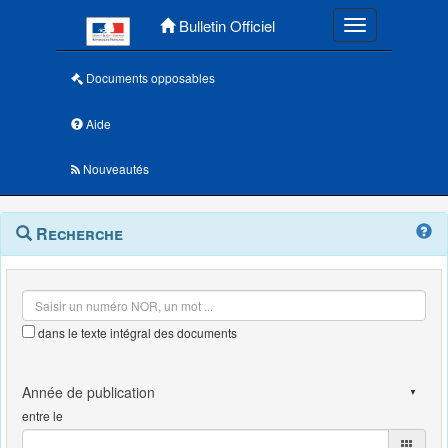
Menu principal
Bulletin Officiel
Toggle navigatio
Documents opposables
Aide
Nouveautés
Navigation
Menu
Recherche
contextuel
et
outils
annexes
dans le texte intégral des documents
entre le