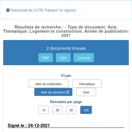
Fascicules du CCTG "travaux" en vigueur
Résultats de recherche : - Type de document: Avis,
Thématique: Logement et construction, Année de publication:
2021
2 documents trouvés
PDF
CSV
Courriel
Tri par
date de publication
thématique
date de signature
type
Résultats par page
10
25
50
100
Signé le : 24-12-2021