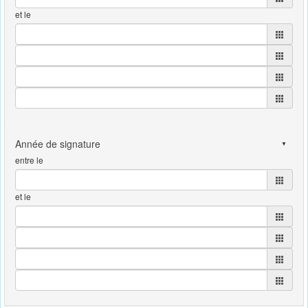
et le
entre le
et le