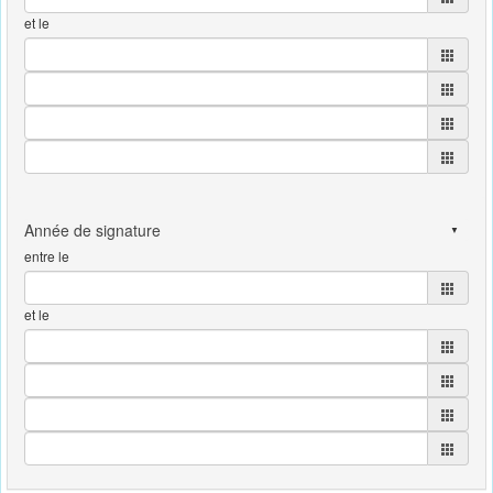
et le
entre le
et le