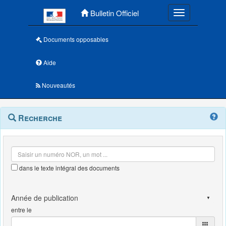
Menu principal
Bulletin Officiel
Toggle navigatio
Documents opposables
Aide
Nouveautés
Navigation
Menu
Recherche
contextuel
et
outils
annexes
dans le texte intégral des documents
entre le