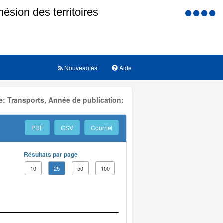
Menu
d'accessi
Nouveautés
Aide
: Transports, Année de publication:
PDF
CSV
Courriel
Résultats par page
10
25
50
100