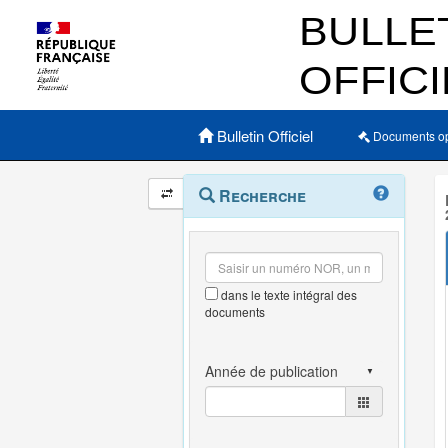
Menu principal
Bulletin Officiel
Documents o
Navigation
Menu
Recherche
contextuel
et
outils
annexes
dans le texte intégral des
documents