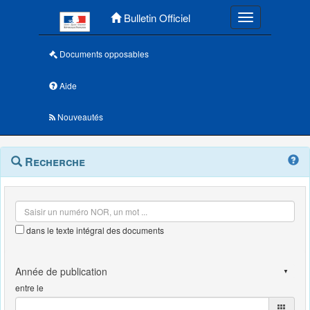
Menu principal
Bulletin Officiel
Toggle navigatio
Documents opposables
Aide
Nouveautés
Navigation
Menu
Recherche
contextuel
et
outils
annexes
dans le texte intégral des documents
entre le