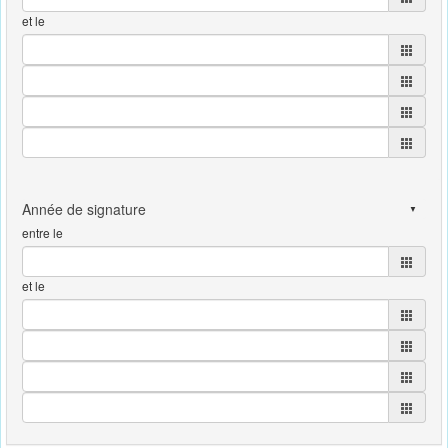
et le
entre le
et le