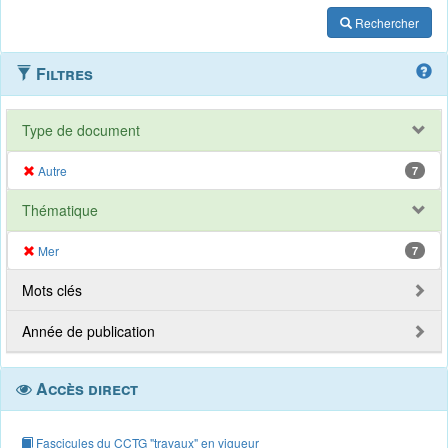
Rechercher
Filtres
Type de document
Autre
7
Thématique
Mer
7
Mots clés
Année de publication
Accès direct
Fascicules du CCTG "travaux" en vigueur