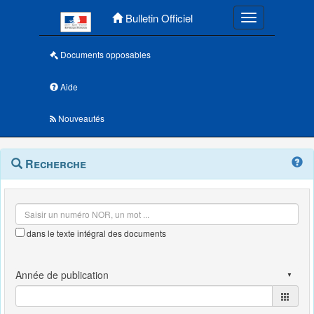
Menu principal
Bulletin Officiel
Toggle navigatio
Documents opposables
Aide
Nouveautés
Navigation
Menu
Recherche
contextuel
et
outils
annexes
dans le texte intégral des documents