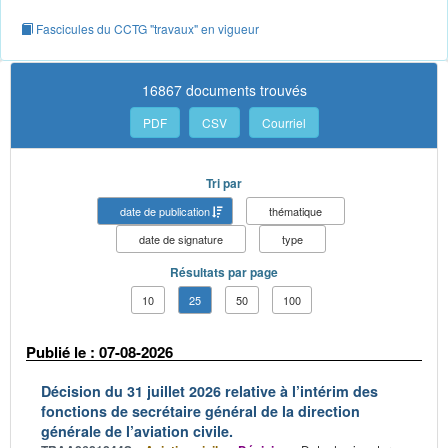
Fascicules du CCTG "travaux" en vigueur
16867 documents trouvés
PDF
CSV
Courriel
Tri par
date de publication
thématique
date de signature
type
Résultats par page
10
25
50
100
Publié le : 07-08-2026
Décision du 31 juillet 2026 relative à l’intérim des
fonctions de secrétaire général de la direction
générale de l’aviation civile.