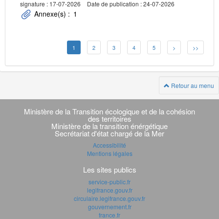
signature : 17-07-2026
Date de publication : 24-07-2026
Annexe(s) :
1
1
2
3
4
5
>
>>
Retour au menu
Navigation
transverse
Ministère de la Transition écologique et de la cohésion
des territoires
Ministère de la transition énérgétique
Secrétariat d'état chargé de la Mer
Accessibilité
Mentions légales
Les sites publics
service-public.fr
legifrance.gouv.fr
circulaire.legifrance.gouv.fr
gouvernement.fr
france.fr