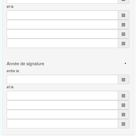
et le
entre le
et le