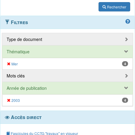
Rechercher
Filtres
Type de document
Thématique
Mer
4
Mots clés
Année de publication
2003
4
Accès direct
Fascicules du CCTG "travaux" en vigueur