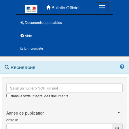
Menu principal
Bulletin Officiel
Toggle navigatio
Documents opposables
Aide
Nouveautés
Navigation
Menu
Recherche
contextuel
et
outils
annexes
dans le texte intégral des documents
entre le