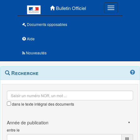
Menu principal
Bulletin Officiel
Toggle navigatio
Documents opposables
Aide
Nouveautés
Navigation
Menu
Recherche
contextuel
et
outils
annexes
dans le texte intégral des documents
entre le