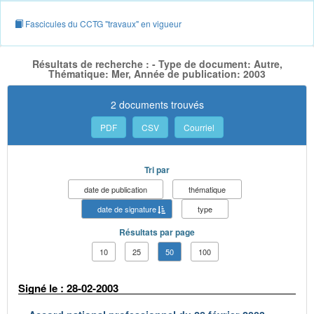
Fascicules du CCTG "travaux" en vigueur
Résultats de recherche : - Type de document: Autre,
Thématique: Mer, Année de publication: 2003
2 documents trouvés
PDF
CSV
Courriel
Tri par
date de publication
thématique
date de signature
type
Résultats par page
10
25
50
100
Signé le : 28-02-2003