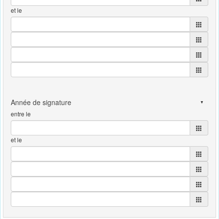
et le
entre le
et le