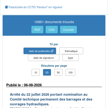
Fascicules du CCTG "travaux" en vigueur
16861 documents trouvés
PDF
CSV
Courriel
Tri par
date de publication
thématique
date de signature
type
Résultats par page
10
25
50
100
Publié le : 06-08-2026
Arrêté du 22 juillet 2026 portant nomination au
Comité technique permanent des barrages et des
ouvrages hydrauliques.