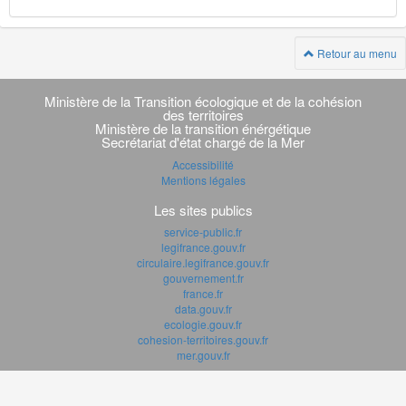
Retour au menu
Navigation
transverse
Ministère de la Transition écologique et de la cohésion
des territoires
Ministère de la transition énérgétique
Secrétariat d'état chargé de la Mer
Accessibilité
Mentions légales
Les sites publics
service-public.fr
legifrance.gouv.fr
circulaire.legifrance.gouv.fr
gouvernement.fr
france.fr
data.gouv.fr
ecologie.gouv.fr
cohesion-territoires.gouv.fr
mer.gouv.fr