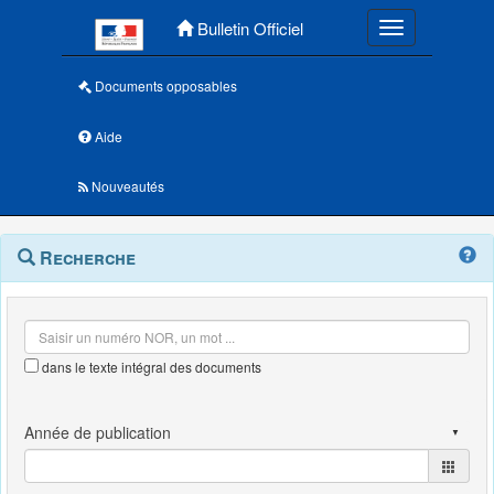
Menu principal
Bulletin Officiel
Toggle navigatio
Documents opposables
Aide
Nouveautés
Navigation
Menu
Recherche
contextuel
et
outils
annexes
dans le texte intégral des documents