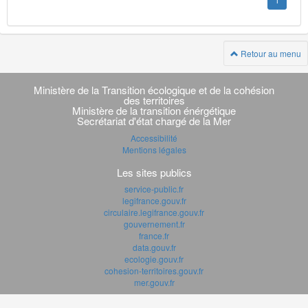
1
Retour au menu
Navigation
transverse
Ministère de la Transition écologique et de la cohésion
des territoires
Ministère de la transition énérgétique
Secrétariat d'état chargé de la Mer
Accessibilité
Mentions légales
Les sites publics
service-public.fr
legifrance.gouv.fr
circulaire.legifrance.gouv.fr
gouvernement.fr
france.fr
data.gouv.fr
ecologie.gouv.fr
cohesion-territoires.gouv.fr
mer.gouv.fr