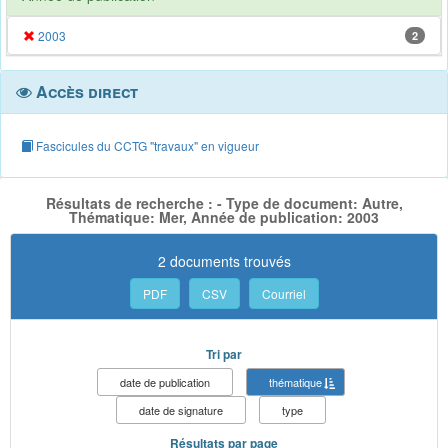
2003
2
Accès direct
Fascicules du CCTG "travaux" en vigueur
Résultats de recherche : - Type de document: Autre,
Thématique: Mer, Année de publication: 2003
2 documents trouvés
PDF
CSV
Courriel
Tri par
date de publication
thématique
date de signature
type
Résultats par page