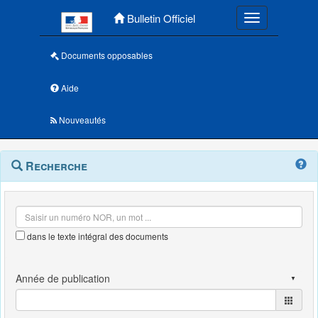
Menu principal
Bulletin Officiel
Toggle navigatio
Documents opposables
Aide
Nouveautés
Navigation
Menu
Recherche
contextuel
et
outils
annexes
dans le texte intégral des documents