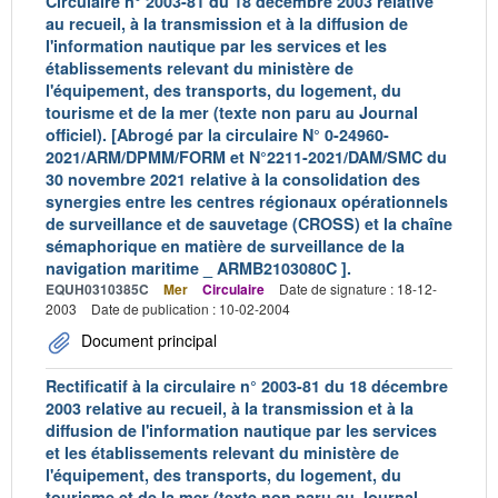
Circulaire n° 2003-81 du 18 décembre 2003 relative
au recueil, à la transmission et à la diffusion de
l'information nautique par les services et les
établissements relevant du ministère de
l'équipement, des transports, du logement, du
tourisme et de la mer (texte non paru au Journal
officiel). [Abrogé par la circulaire N° 0-24960-
2021/ARM/DPMM/FORM et N°2211-2021/DAM/SMC du
30 novembre 2021 relative à la consolidation des
synergies entre les centres régionaux opérationnels
de surveillance et de sauvetage (CROSS) et la chaîne
sémaphorique en matière de surveillance de la
navigation maritime _ ARMB2103080C ].
EQUH0310385C
Mer
Circulaire
Date de signature : 18-12-
2003
Date de publication : 10-02-2004
Document principal
Rectificatif à la circulaire n° 2003-81 du 18 décembre
2003 relative au recueil, à la transmission et à la
diffusion de l'information nautique par les services
et les établissements relevant du ministère de
l'équipement, des transports, du logement, du
tourisme et de la mer (texte non paru au Journal