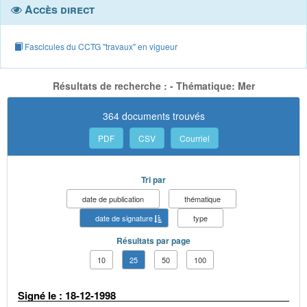
Accès direct
Fascicules du CCTG "travaux" en vigueur
Résultats de recherche : - Thématique: Mer
364 documents trouvés
PDF
CSV
Courriel
Tri par
date de publication
thématique
date de signature
type
Résultats par page
10
25
50
100
Signé le : 18-12-1998