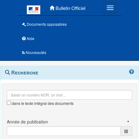
Menu principal
Bulletin Officiel
Toggle navigatio
Documents opposables
Aide
Nouveautés
Navigation
Menu
Recherche
contextuel
et
outils
annexes
dans le texte intégral des documents