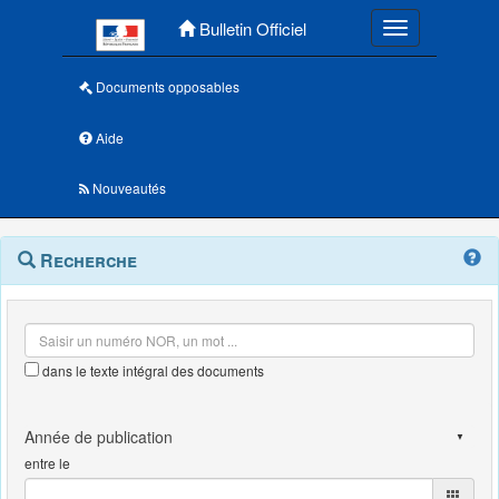
Menu principal
Bulletin Officiel
Toggle navigatio
Documents opposables
Aide
Nouveautés
Navigation
Menu
Recherche
contextuel
et
outils
annexes
dans le texte intégral des documents
entre le