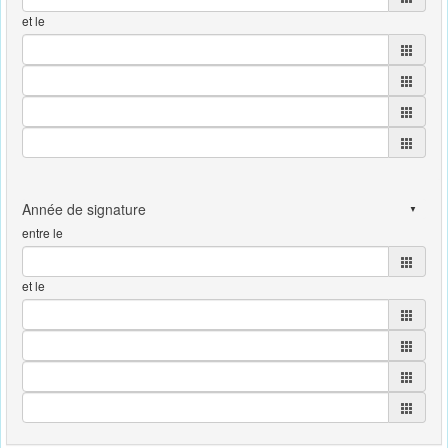
et le
entre le
et le