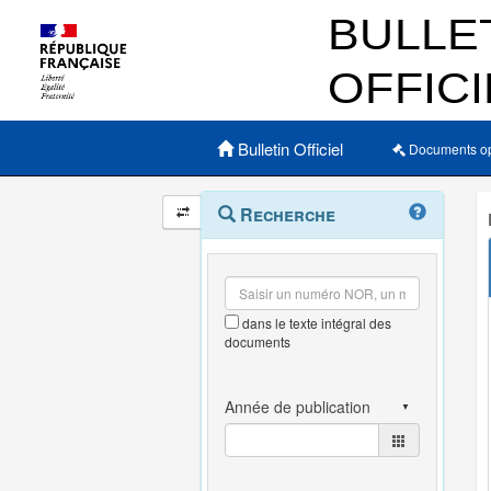
Menu principal
Bulletin Officiel
Documents o
Navigation
Menu
Recherche
contextuel
et
outils
annexes
dans le texte intégral des
documents