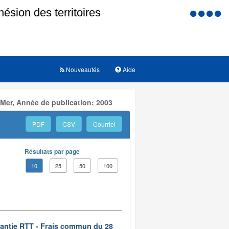
Menu
d'accessi
Nouveautés
Aide
 Mer, Année de publication: 2003
PDF
CSV
Courriel
Résultats par page
10
25
50
100
rantie RTT - Frais commun du 28