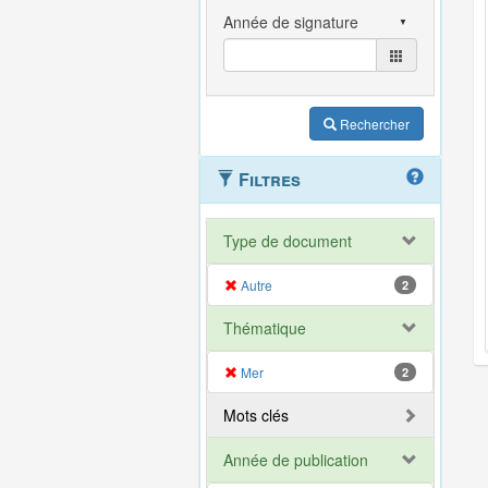
Rechercher
Filtres
Type de document
Autre
2
Thématique
Mer
2
Mots clés
Année de publication