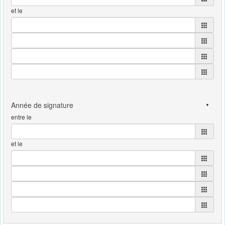
et le
entre le
et le