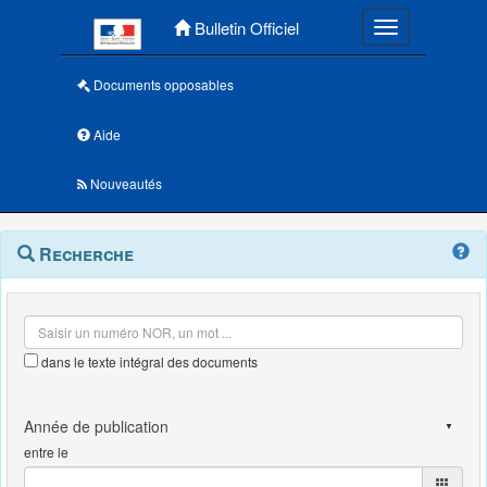
Menu principal
Bulletin Officiel
Toggle navigatio
Documents opposables
Aide
Nouveautés
Navigation
Menu
Recherche
contextuel
et
outils
annexes
dans le texte intégral des documents
entre le