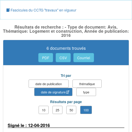
Fascicules du CCTG "travaux" en vigueur
Résultats de recherche : - Type de document: Avis,
Thématique: Logement et construction, Année de publication:
2016
6 documents trouvés
PDF
CSV
Courriel
Tri par
date de publication
thématique
date de signature
type
Résultats par page
10
25
50
100
Signé le : 12-04-2016