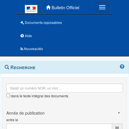
Menu principal
Bulletin Officiel
Toggle navigatio
Documents opposables
Aide
Nouveautés
Navigation
Menu
Recherche
contextuel
et
outils
annexes
dans le texte intégral des documents
entre le