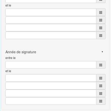
et le
entre le
et le