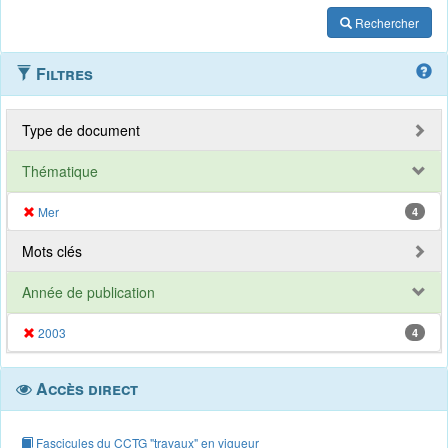
Rechercher
Filtres
Type de document
Thématique
Mer
4
Mots clés
Année de publication
2003
4
Accès direct
Fascicules du CCTG "travaux" en vigueur