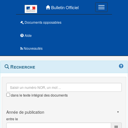
Menu principal
Bulletin Officiel
Toggle navigatio
Documents opposables
Aide
Nouveautés
Navigation
Menu
Recherche
contextuel
et
outils
annexes
dans le texte intégral des documents
entre le