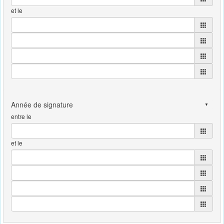
et le
entre le
et le