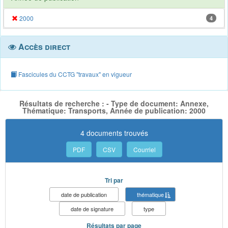
2000
4
Accès direct
Fascicules du CCTG "travaux" en vigueur
Résultats de recherche : - Type de document: Annexe,
Thématique: Transports, Année de publication: 2000
4 documents trouvés
PDF
CSV
Courriel
Tri par
date de publication
thématique
date de signature
type
Résultats par page