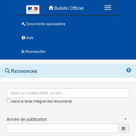
Menu principal
Bulletin Officiel
Toggle navigatio
Documents opposables
Aide
Nouveautés
Navigation
Menu
Recherche
contextuel
et
outils
annexes
dans le texte intégral des documents