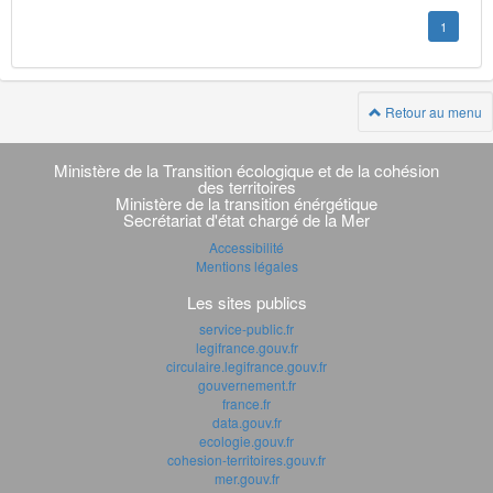
1
Retour au menu
Navigation
transverse
Ministère de la Transition écologique et de la cohésion
des territoires
Ministère de la transition énérgétique
Secrétariat d'état chargé de la Mer
Accessibilité
Mentions légales
Les sites publics
service-public.fr
legifrance.gouv.fr
circulaire.legifrance.gouv.fr
gouvernement.fr
france.fr
data.gouv.fr
ecologie.gouv.fr
cohesion-territoires.gouv.fr
mer.gouv.fr