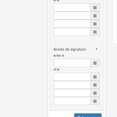
entre le
et le