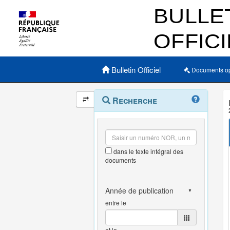
Menu principal
Bulletin Officiel
Documents o
Navigation
Menu
Recherche
contextuel
et
outils
annexes
dans le texte intégral des
documents
entre le
et le