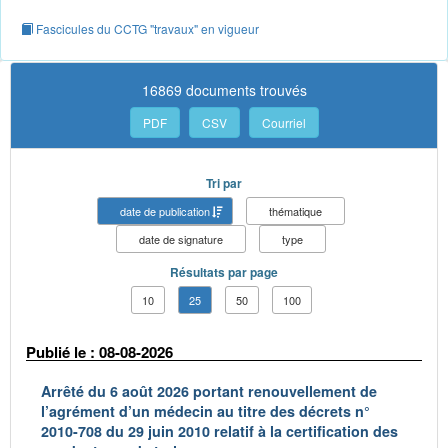
Fascicules du CCTG "travaux" en vigueur
16869 documents trouvés
PDF
CSV
Courriel
Tri par
date de publication
thématique
date de signature
type
Résultats par page
10
25
50
100
Publié le : 08-08-2026
Arrêté du 6 août 2026 portant renouvellement de
l’agrément d’un médecin au titre des décrets n°
2010-708 du 29 juin 2010 relatif à la certification des