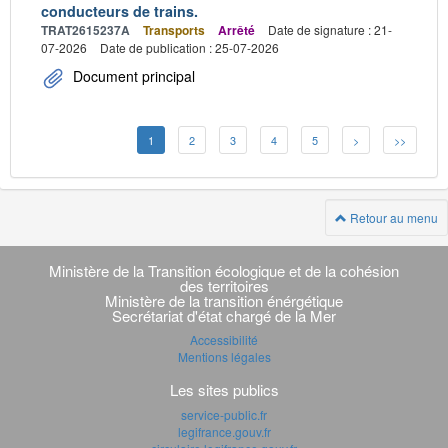
conducteurs de trains.
TRAT2615237A
Transports
Arrêté
Date de signature : 21-
07-2026
Date de publication : 25-07-2026
Document principal
1
2
3
4
5
>
>>
Retour au menu
Navigation
transverse
Ministère de la Transition écologique et de la cohésion
des territoires
Ministère de la transition énérgétique
Secrétariat d'état chargé de la Mer
Accessibilité
Mentions légales
Les sites publics
service-public.fr
legifrance.gouv.fr