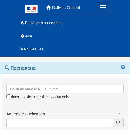
Menu principal
Bulletin Officiel
Toggle navigatio
Documents opposables
Aide
Nouveautés
Navigation
Menu
Recherche
contextuel
et
outils
annexes
dans le texte intégral des documents