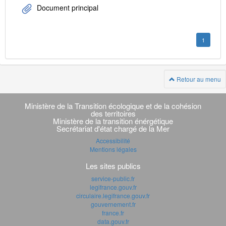
Document principal
1
Retour au menu
Navigation
transverse
Ministère de la Transition écologique et de la cohésion
des territoires
Ministère de la transition énérgétique
Secrétariat d'état chargé de la Mer
Accessibilité
Mentions légales
Les sites publics
service-public.fr
legifrance.gouv.fr
circulaire.legifrance.gouv.fr
gouvernement.fr
france.fr
data.gouv.fr