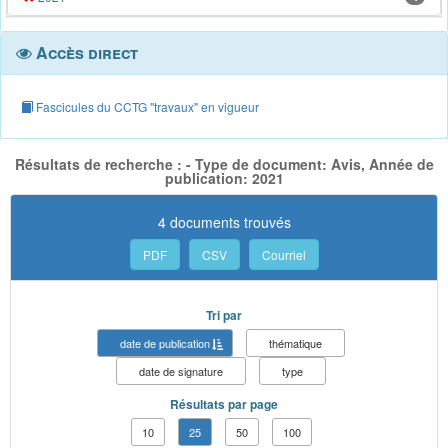
Accès direct
Fascicules du CCTG "travaux" en vigueur
Résultats de recherche : - Type de document: Avis, Année de
publication: 2021
4 documents trouvés
PDF
CSV
Courriel
Tri par
date de publication
thématique
date de signature
type
Résultats par page
10
25
50
100