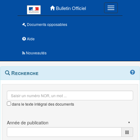
Menu principal
Bulletin Officiel
Toggle navigatio
Documents opposables
Aide
Nouveautés
Navigation
Menu
Recherche
contextuel
et
outils
annexes
dans le texte intégral des documents