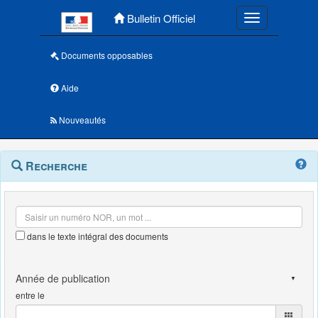
Menu principal
Bulletin Officiel
Toggle navigatio
Documents opposables
Aide
Nouveautés
Navigation
Menu
Recherche
contextuel
et
outils
annexes
dans le texte intégral des documents
entre le