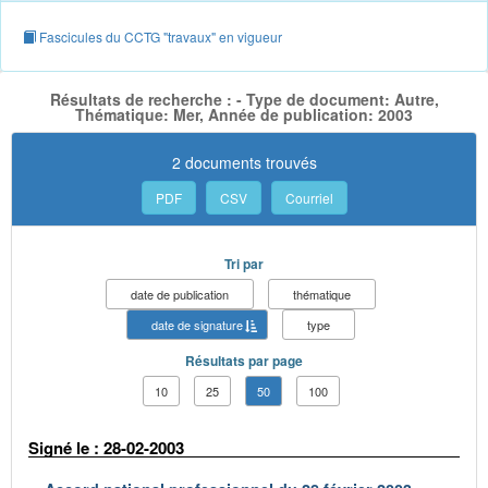
Fascicules du CCTG "travaux" en vigueur
Résultats de recherche : - Type de document: Autre,
Thématique: Mer, Année de publication: 2003
2 documents trouvés
PDF
CSV
Courriel
Tri par
date de publication
thématique
date de signature
type
Résultats par page
10
25
50
100
Signé le : 28-02-2003