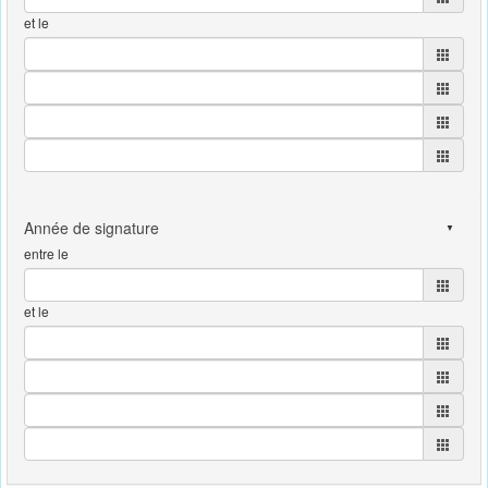
et le
entre le
et le