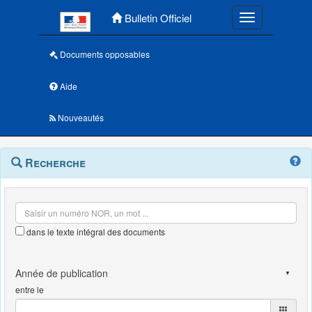
Menu principal
Bulletin Officiel
Toggle navigatio
Documents opposables
Aide
Nouveautés
Navigation
Menu
Recherche
contextuel
et
outils
annexes
dans le texte intégral des documents
entre le