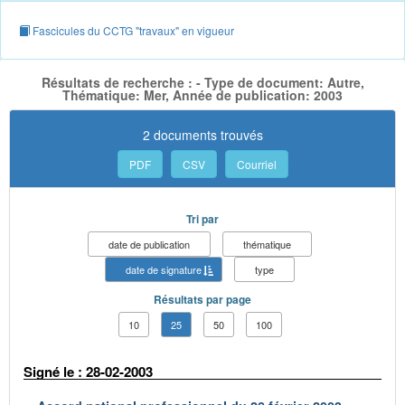
Fascicules du CCTG "travaux" en vigueur
Résultats de recherche : - Type de document: Autre,
Thématique: Mer, Année de publication: 2003
2 documents trouvés
PDF
CSV
Courriel
Tri par
date de publication
thématique
date de signature
type
Résultats par page
10
25
50
100
Signé le : 28-02-2003