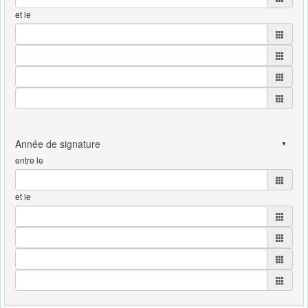
et le
entre le
et le