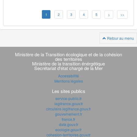
1
2
3
4
5
>
>>
Retour au menu
Navigation
transverse
Ministère de la Transition écologique et de la cohésion
des territoires
Ministère de la transition énérgétique
Secrétariat d'état chargé de la Mer
Accessibilité
Mentions légales
Les sites publics
service-public.fr
legifrance.gouv.fr
circulaire.legifrance.gouv.fr
gouvernement.fr
france.fr
data.gouv.fr
ecologie.gouv.fr
cohesion-territoires.gouv.fr