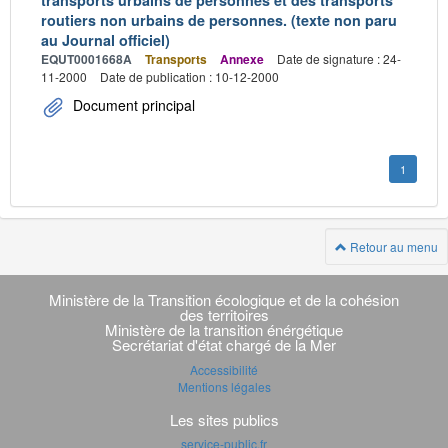
transports urbains de personnes et des transports
routiers non urbains de personnes. (texte non paru
au Journal officiel)
EQUT0001668A
Transports
Annexe
Date de signature : 24-
11-2000
Date de publication : 10-12-2000
Document principal
1
Retour au menu
Navigation
transverse
Ministère de la Transition écologique et de la cohésion
des territoires
Ministère de la transition énérgétique
Secrétariat d'état chargé de la Mer
Accessibilité
Mentions légales
Les sites publics
service-public.fr