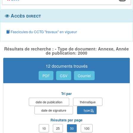
Accès direct
Fascicules du CCTG "travaux" en vigueur
Résultats de recherche : - Type de document: Annexe, Année
de publication: 2000
12 documents trouvés
PDF
CSV
Courriel
Tri par
date de publication
thématique
date de signature
type
Résultats par page
10
25
50
100