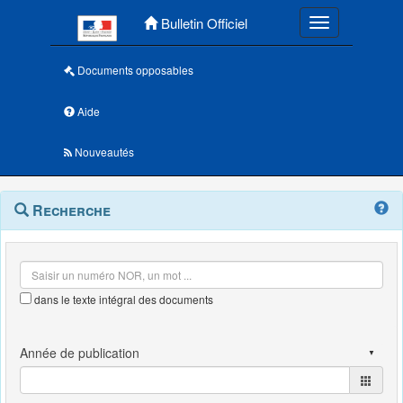
Menu principal
Bulletin Officiel
Toggle navigatio
Documents opposables
Aide
Nouveautés
Navigation
Menu
Recherche
contextuel
et
outils
annexes
dans le texte intégral des documents