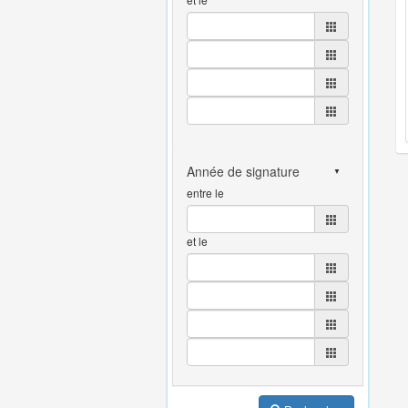
entre le
et le