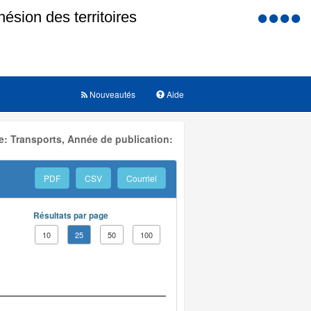
Menu
d'accessi
Nouveautés
Aide
: Transports, Année de publication:
PDF
CSV
Courriel
Résultats par page
10
25
50
100