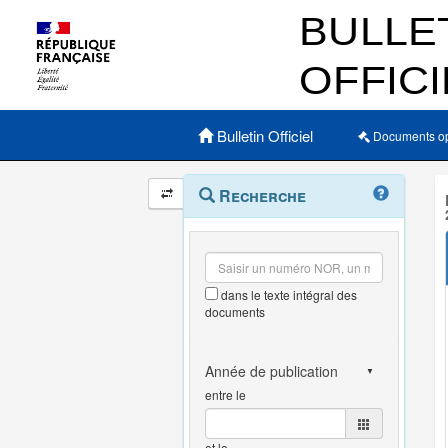
Menu principal
Bulletin Officiel
Documents o
Navigation
Menu
Recherche
contextuel
et
outils
annexes
dans le texte intégral des
documents
entre le
et le