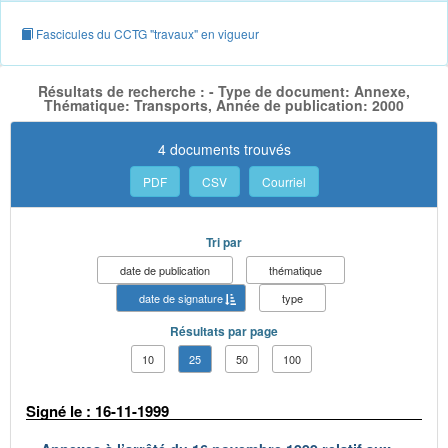
Fascicules du CCTG "travaux" en vigueur
Résultats de recherche : - Type de document: Annexe,
Thématique: Transports, Année de publication: 2000
4 documents trouvés
PDF
CSV
Courriel
Tri par
date de publication
thématique
date de signature
type
Résultats par page
10
25
50
100
Signé le : 16-11-1999