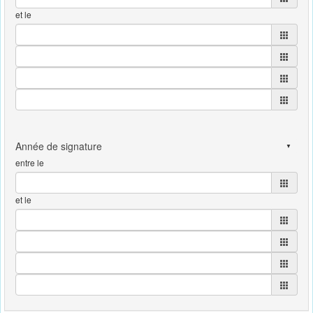
et le
entre le
et le