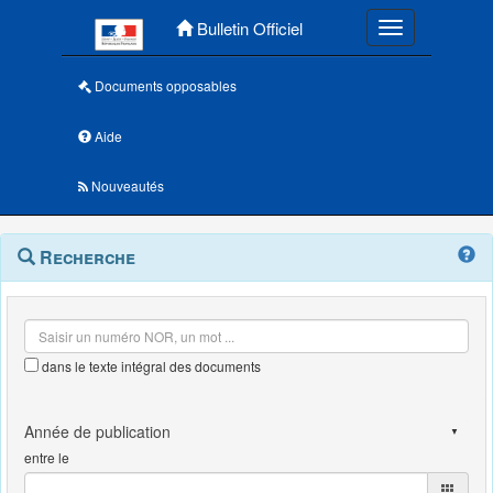
Menu principal
Bulletin Officiel
Toggle navigatio
Documents opposables
Aide
Nouveautés
Navigation
Menu
Recherche
contextuel
et
outils
annexes
dans le texte intégral des documents
entre le