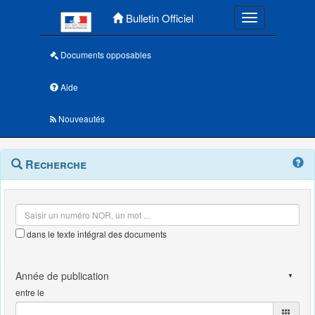
Menu principal
Bulletin Officiel
Toggle navigatio
Documents opposables
Aide
Nouveautés
Navigation
Menu
Recherche
contextuel
et
outils
annexes
dans le texte intégral des documents
entre le