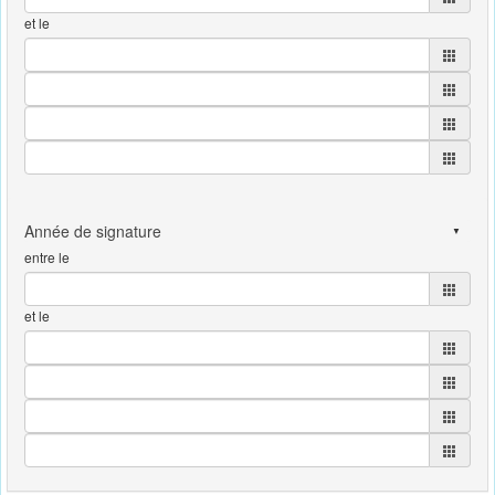
et le
entre le
et le