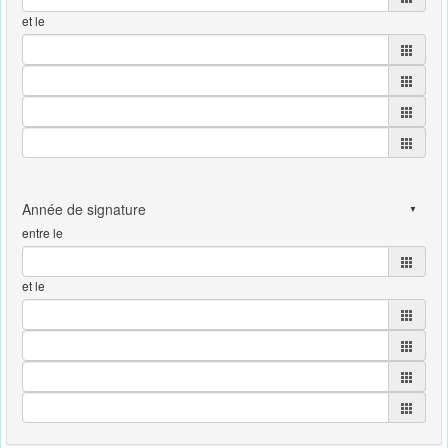
et le
entre le
et le