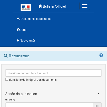
Menu principal
Bulletin Officiel
Toggle navigatio
Documents opposables
Aide
Nouveautés
Navigation
Menu
Recherche
contextuel
et
outils
annexes
dans le texte intégral des documents
entre le