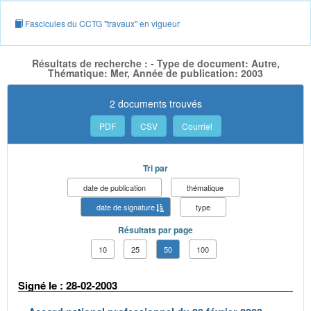
Fascicules du CCTG "travaux" en vigueur
Résultats de recherche : - Type de document: Autre,
Thématique: Mer, Année de publication: 2003
2 documents trouvés
PDF
CSV
Courriel
Tri par
date de publication
thématique
date de signature
type
Résultats par page
10
25
50
100
Signé le : 28-02-2003