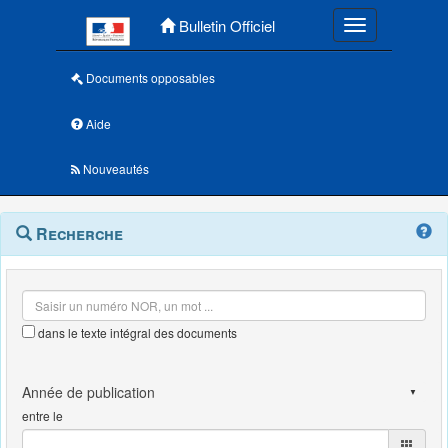
Menu principal
Bulletin Officiel
Toggle navigatio
Documents opposables
Aide
Nouveautés
Navigation
Menu
Recherche
contextuel
et
outils
annexes
dans le texte intégral des documents
entre le