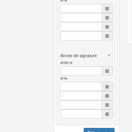
entre le
et le