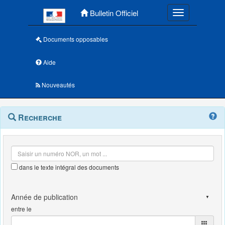
Menu principal
Bulletin Officiel
Toggle navigatio
Documents opposables
Aide
Nouveautés
Navigation
Menu
Recherche
contextuel
et
outils
annexes
dans le texte intégral des documents
entre le