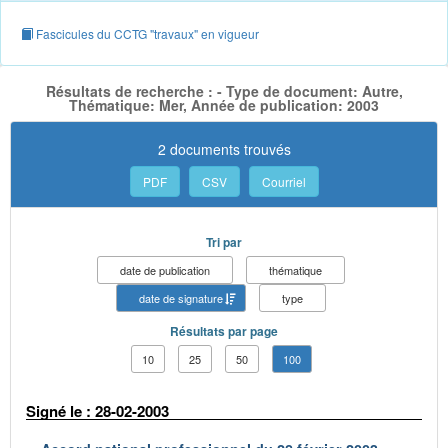
Fascicules du CCTG "travaux" en vigueur
Résultats de recherche : - Type de document: Autre,
Thématique: Mer, Année de publication: 2003
2 documents trouvés
PDF
CSV
Courriel
Tri par
date de publication
thématique
date de signature
type
Résultats par page
10
25
50
100
Signé le : 28-02-2003