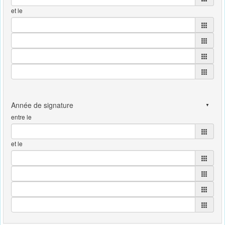
et le
entre le
et le