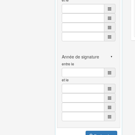
entre le
et le