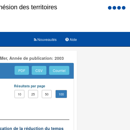
Menu
d'accessi
Nouveautés
Aide
 Mer, Année de publication: 2003
PDF
CSV
Courriel
Résultats par page
10
25
50
100
ication de la réduction du temps