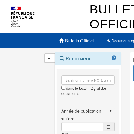
Menu principal
Bulletin Officiel
Documents o
Navigation
Menu
Recherche
contextuel
et
outils
annexes
dans le texte intégral des
documents
entre le
et le