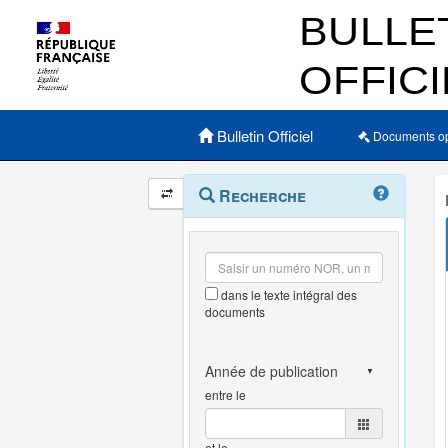
Menu principal
Bulletin Officiel
Documents o
Navigation
Menu
Recherche
contextuel
et
outils
annexes
dans le texte intégral des
documents
entre le
et le