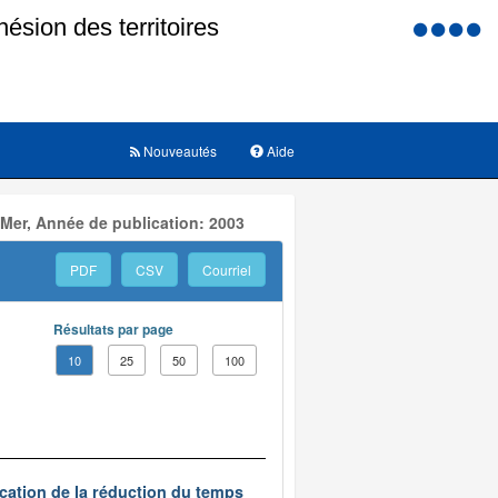
Menu
d'accessi
Nouveautés
Aide
 Mer, Année de publication: 2003
PDF
CSV
Courriel
Résultats par page
10
25
50
100
ication de la réduction du temps