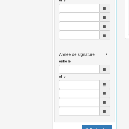
entre le
et le