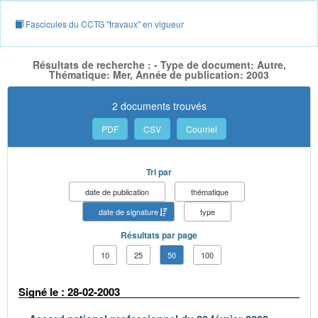
Fascicules du CCTG "travaux" en vigueur
Résultats de recherche : - Type de document: Autre,
Thématique: Mer, Année de publication: 2003
2 documents trouvés
PDF
CSV
Courriel
Tri par
date de publication
thématique
date de signature
type
Résultats par page
10
25
50
100
Signé le : 28-02-2003