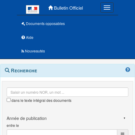
Menu principal
Bulletin Officiel
Toggle navigatio
Documents opposables
Aide
Nouveautés
Navigation
Menu
Recherche
contextuel
et
outils
annexes
dans le texte intégral des documents
entre le