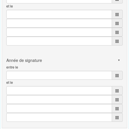
et le
entre le
et le