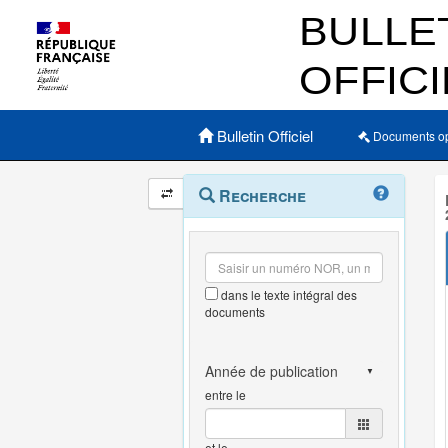
Menu principal
Bulletin Officiel
Documents o
Navigation
Menu
Recherche
contextuel
et
outils
annexes
dans le texte intégral des
documents
entre le
et le