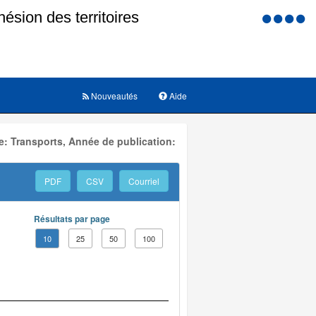
Menu
d'accessi
Nouveautés
Aide
: Transports, Année de publication:
PDF
CSV
Courriel
Résultats par page
10
25
50
100