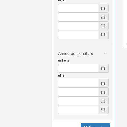
entre le
et le