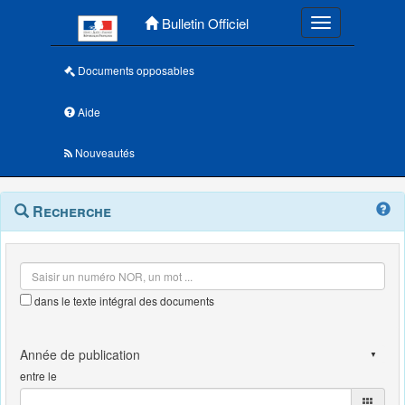
Menu principal
Bulletin Officiel
Toggle navigatio
Documents opposables
Aide
Nouveautés
Navigation
Menu
Recherche
contextuel
et
outils
annexes
dans le texte intégral des documents
entre le