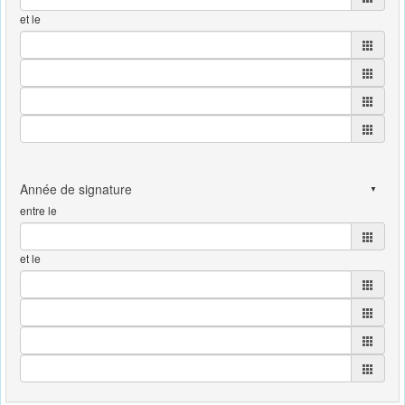
et le
entre le
et le