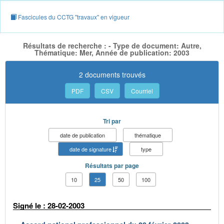
Fascicules du CCTG "travaux" en vigueur
Résultats de recherche : - Type de document: Autre,
Thématique: Mer, Année de publication: 2003
2 documents trouvés
PDF
CSV
Courriel
Tri par
date de publication
thématique
date de signature
type
Résultats par page
10
25
50
100
Signé le : 28-02-2003