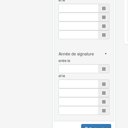
entre le
et le