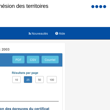
Menu
d'accessi
Nouveautés
Aide
: 2003
PDF
CSV
Courriel
Résultats par page
10
25
50
100
on des épreuves du certificat