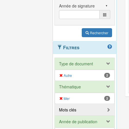
Rechercher
Filtres
Type de document
Autre
2
Thématique
Mer
2
Mots clés
Année de publication