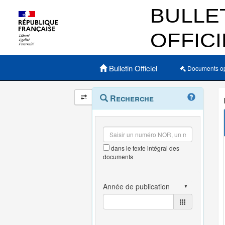
Menu principal
Bulletin Officiel
Documents o
Navigation
Menu
Recherche
contextuel
et
outils
annexes
dans le texte intégral des
documents