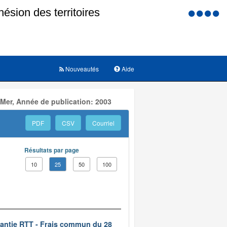
Menu
d'accessi
Nouveautés
Aide
 Mer, Année de publication: 2003
PDF
CSV
Courriel
Résultats par page
10
25
50
100
rantie RTT - Frais commun du 28