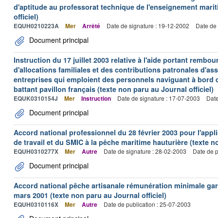
d'aptitude au professorat technique de l'enseignement marit
officiel)
EQUH0210223A
Mer
Arrêté
Date de signature : 19-12-2002
Date de 
Document principal
Instruction du 17 juillet 2003 relative à l'aide portant remb
d'allocations familiales et des contributions patronales d'
entreprises qui emploient des personnels naviguant à bord
battant pavillon français (texte non paru au Journal officiel)
EQUK0310154J
Mer
Instruction
Date de signature : 17-07-2003
Date
Document principal
Accord national professionnel du 28 février 2003 pour l'appl
de travail et du SMIC à la pêche maritime hauturière (texte no
EQUH0310277X
Mer
Autre
Date de signature : 28-02-2003
Date de p
Document principal
Accord national pêche artisanale rémunération minimale ga
mars 2001 (texte non paru au Journal officiel)
EQUH0310116X
Mer
Autre
Date de publication : 25-07-2003