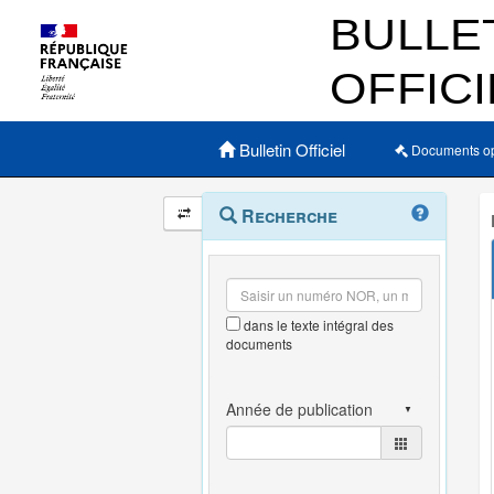
Menu principal
Bulletin Officiel
Documents o
Navigation
Menu
Recherche
contextuel
et
outils
annexes
dans le texte intégral des
documents