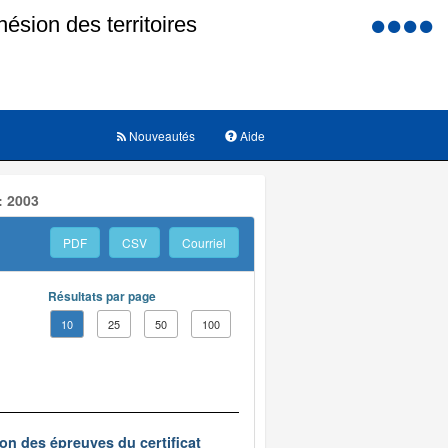
Menu
d'accessi
Nouveautés
Aide
: 2003
PDF
CSV
Courriel
Résultats par page
10
25
50
100
on des épreuves du certificat